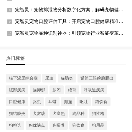
宠智灵：宠物排泄物分析数字化方案，解码宠物健康的隐秘信号
宠智灵宠物口腔评估工具：开启宠物口腔健康精准守护新时代
宠智灵宠物品种识别神器：引领宠物行业智能变革新风潮
热门标签
猫下泌尿综合症
尿血
猫肠炎
猫第三眼睑腺脱出
腹部疾病
猫抑郁
尿闭
绝育
呼吸道疾病
口腔健康
驱虫
耳螨
癫痫
呕吐
猫饮食
猫结膜炎
犬窝咳
犬瘟热
狗品种
狗性格
狗挑选
狗优缺点
狗喂养
狗饮食
狗用品