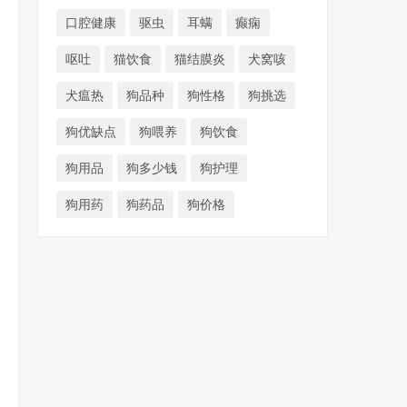
口腔健康
驱虫
耳螨
癫痫
呕吐
猫饮食
猫结膜炎
犬窝咳
犬瘟热
狗品种
狗性格
狗挑选
狗优缺点
狗喂养
狗饮食
狗用品
狗多少钱
狗护理
狗用药
狗药品
狗价格