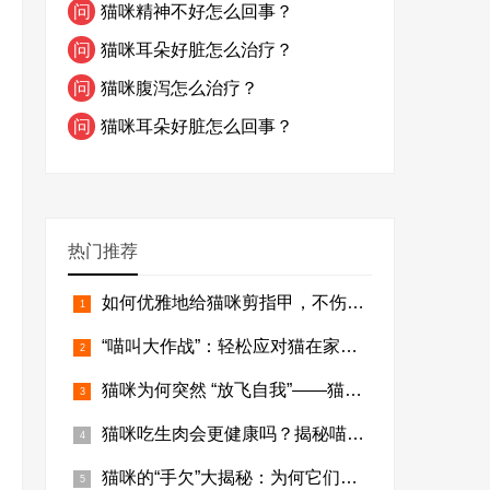
问
猫咪精神不好怎么回事？
问
猫咪耳朵好脏怎么治疗？
问
猫咪腹泻怎么治疗？
问
猫咪耳朵好脏怎么回事？
热门推荐
如何优雅地给猫咪剪指甲，不伤感情还增进感情？
“喵叫大作战”：轻松应对猫在家嚎叫
猫咪为何突然 “放飞自我”——猫乱尿大揭秘
猫咪吃生肉会更健康吗？揭秘喵星人的“原始风味”盛宴！
猫咪的“手欠”大揭秘：为何它们总爱挑战桌子的水杯？