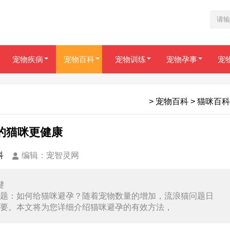
宠物疾病
宠物百科
宠物训练
宠物孕事
宠
>
宠物百科
>
猫咪百科
的猫咪更健康
科
编辑：宠智灵网
键
题：如何给猫咪避孕？随着宠物数量的增加，流浪猫问题日
要。本文将为您详细介绍猫咪避孕的有效方法，