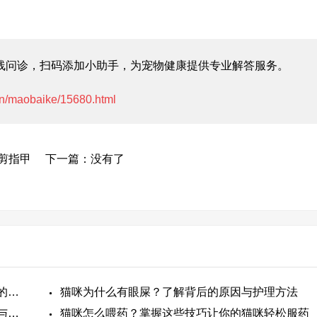
线问诊，扫码添加小助手，为宠物健康提供专业解答服务。
cn/maobaike/15680.html
剪指甲
下一篇：没有了
猫咪指甲钳怎么用？教你轻松为爱猫修剪指甲的方法
猫咪为什么有眼屎？了解背后的原因与护理方法
猫咪为什么总叫？了解猫咪的叫声背后的秘密与原因
猫咪怎么喂药？掌握这些技巧让你的猫咪轻松服药