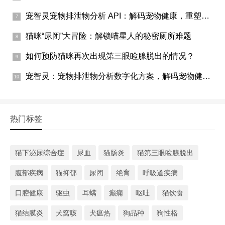
宠智灵宠物排泄物分析 API：解码宠物健康，重塑宠物行业服务链
猫咪“尿闭”大冒险：解锁喵星人的秘密厕所难题
如何预防猫咪再次出现第三眼睑腺脱出的情况？
宠智灵：宠物排泄物分析数字化方案，解码宠物健康的隐秘信号
热门标签
猫下泌尿综合症
尿血
猫肠炎
猫第三眼睑腺脱出
腹部疾病
猫抑郁
尿闭
绝育
呼吸道疾病
口腔健康
驱虫
耳螨
癫痫
呕吐
猫饮食
猫结膜炎
犬窝咳
犬瘟热
狗品种
狗性格