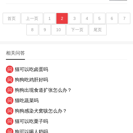
首页
上一页
1
2
3
4
5
6
7
8
9
10
下一页
尾页
相关问答
问
猫可以吃卤蛋吗
问
狗狗吃鸡肝好吗
问
狗狗出现食道扩张怎么办？
问
猫吃蔬菜吗
问
狗狗感染犬窝咳怎么办？
问
猫可以吃栗子吗
问
狗可以喝人奶吗