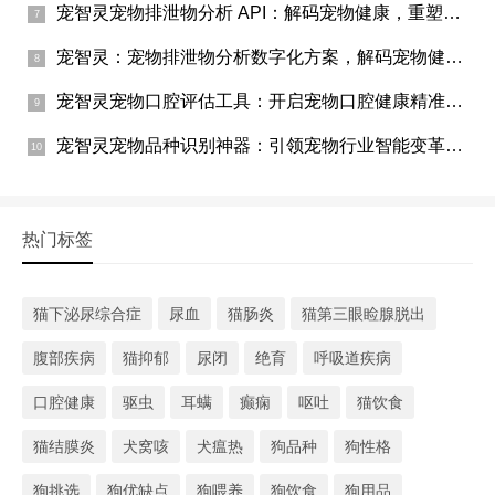
宠智灵宠物排泄物分析 API：解码宠物健康，重塑宠物行业服务链
宠智灵：宠物排泄物分析数字化方案，解码宠物健康的隐秘信号
宠智灵宠物口腔评估工具：开启宠物口腔健康精准守护新时代
宠智灵宠物品种识别神器：引领宠物行业智能变革新风潮
热门标签
猫下泌尿综合症
尿血
猫肠炎
猫第三眼睑腺脱出
腹部疾病
猫抑郁
尿闭
绝育
呼吸道疾病
口腔健康
驱虫
耳螨
癫痫
呕吐
猫饮食
猫结膜炎
犬窝咳
犬瘟热
狗品种
狗性格
狗挑选
狗优缺点
狗喂养
狗饮食
狗用品