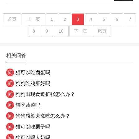
首页
上一页
1
2
3
4
5
6
7
8
9
10
下一页
尾页
相关问答
问
猫可以吃卤蛋吗
问
狗狗吃鸡肝好吗
问
狗狗出现食道扩张怎么办？
问
猫吃蔬菜吗
问
狗狗感染犬窝咳怎么办？
问
猫可以吃栗子吗
问
狗可以喝人奶吗