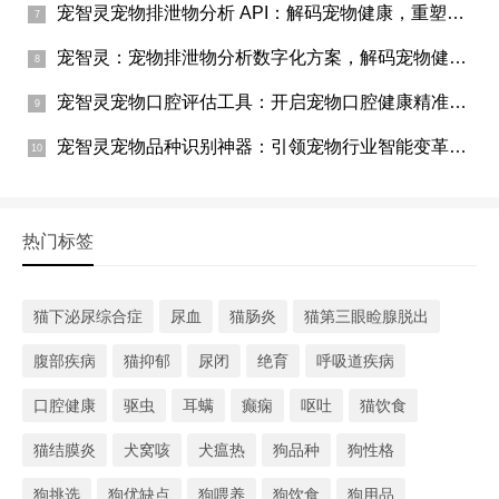
宠智灵宠物排泄物分析 API：解码宠物健康，重塑宠物行业服务链
宠智灵：宠物排泄物分析数字化方案，解码宠物健康的隐秘信号
宠智灵宠物口腔评估工具：开启宠物口腔健康精准守护新时代
宠智灵宠物品种识别神器：引领宠物行业智能变革新风潮
热门标签
猫下泌尿综合症
尿血
猫肠炎
猫第三眼睑腺脱出
腹部疾病
猫抑郁
尿闭
绝育
呼吸道疾病
口腔健康
驱虫
耳螨
癫痫
呕吐
猫饮食
猫结膜炎
犬窝咳
犬瘟热
狗品种
狗性格
狗挑选
狗优缺点
狗喂养
狗饮食
狗用品